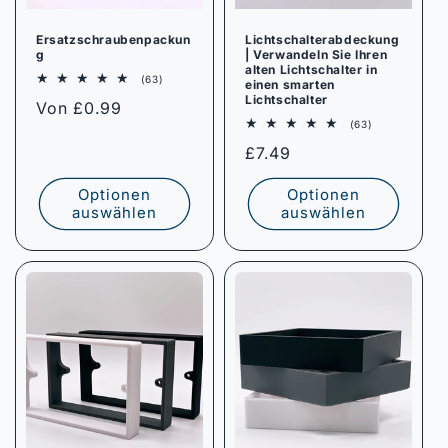
Ersatzschraubenpackun
Lichtschalterabdeckung
g
| Verwandeln Sie Ihren
alten Lichtschalter in
63
(63)
einen smarten
Bewertungen
Lichtschalter
Normaler
Von £0.99
insgesamt
63
(63)
Preis
Bewertungen
Normaler
£7.49
insgesamt
Preis
Optionen
Optionen
auswählen
auswählen