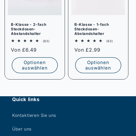
B-Klasse - 2-fach
B-Klasse - 1-fach
Steckdosen-
Steckdosen-
Abstandshalter
Abstandshalter
63
63
(63)
(63)
Bewertungen
Bewertungen
Normaler
Von £6.49
Normaler
Von £2.99
insgesamt
insgesamt
Preis
Preis
Optionen
Optionen
auswählen
auswählen
Quick links
Kontaktieren Sie uns
Über uns