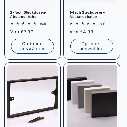
2-fach Steckdosen-
1-fach Steckdosen-
Abstandshalter
Abstandshalter
63
63
(63)
(63)
Bewertungen
Bewertungen
Normaler
Von £7.99
Normaler
Von £4.99
insgesamt
insgesamt
Preis
Preis
Optionen
Optionen
auswählen
auswählen