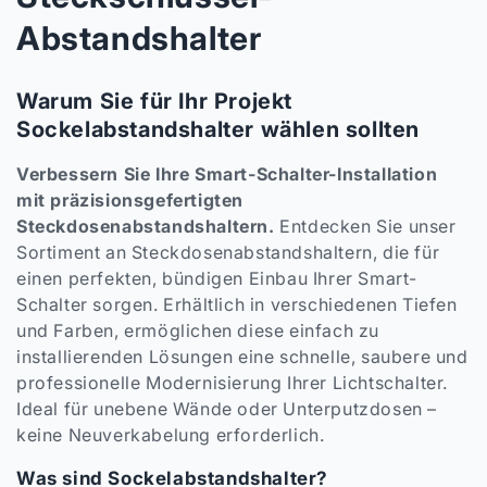
a
Abstandshalter
t
Warum Sie für Ihr Projekt
e
Sockelabstandshalter wählen sollten
g
Verbessern Sie Ihre Smart-Schalter-Installation
o
mit präzisionsgefertigten
Steckdosenabstandshaltern.
Entdecken Sie unser
r
Sortiment an Steckdosenabstandshaltern, die für
einen perfekten, bündigen Einbau Ihrer Smart-
i
Schalter sorgen. Erhältlich in verschiedenen Tiefen
e
und Farben, ermöglichen diese einfach zu
installierenden Lösungen eine schnelle, saubere und
:
professionelle Modernisierung Ihrer Lichtschalter.
Ideal für unebene Wände oder Unterputzdosen –
keine Neuverkabelung erforderlich.
Was sind Sockelabstandshalter?